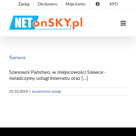
Przejdź
Zasięg
Dla biznesu
Moje konto
KPO
do
zawartości
Szewce
Szanowni Państwo, w miejscowości Szewce -
świadczymy usługi Internetu oraz [...]
22.10.2019
|
poszerzamy zasięg