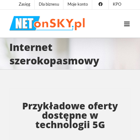
Przejdź
Zasięg
Dla biznesu
Moje konto
KPO
do
zawartości
Internet
szerokopasmowy
Przykładowe oferty
dostępne w
technologii 5G