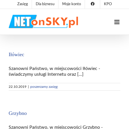
Przejdź
Zasięg
Dla biznesu
Moje konto
KPO
do
zawartości
Iłówiec
Szanowni Państwo, w miejscowości Iłówiec -
świadczymy usługi Internetu oraz [...]
22.10.2019
|
poszerzamy zasięg
Grzybno
Szanowni Państwo, w miejscowości Grzybno -