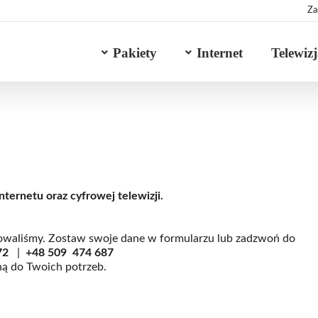
Za
Pakiety
Internet
Telewiz
nternetu oraz cyfrowej telewizji.
otowaliśmy. Zostaw swoje dane w formularzu lub zadzwoń do
72
|
+48
509 474 687
ną do Twoich potrzeb.