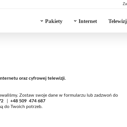
Za
Pakiety
Internet
Telewiz
nternetu oraz cyfrowej telewizji.
otowaliśmy. Zostaw swoje dane w formularzu lub zadzwoń do
72
|
+48
509 474 687
ną do Twoich potrzeb.