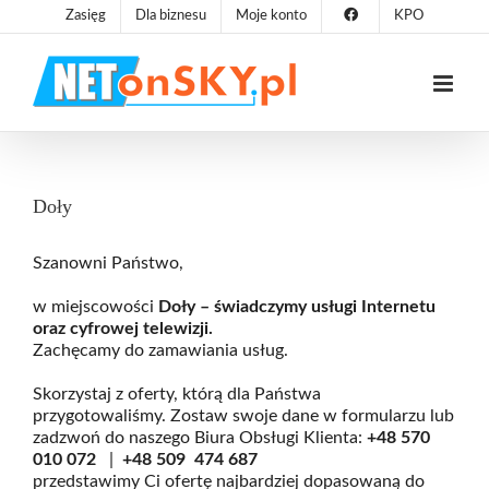
Przejdź
Zasięg
Dla biznesu
Moje konto
KPO
do
zawartości
Doły
Szanowni Państwo,
w miejscowości
Doły – świadczymy usługi Internetu
oraz cyfrowej telewizji.
Zachęcamy do zamawiania usług.
Skorzystaj z oferty, którą dla Państwa
przygotowaliśmy. Zostaw swoje dane w formularzu lub
zadzwoń do naszego Biura Obsługi Klienta:
+48
570
010 072
|
+48
509 474 687
przedstawimy Ci ofertę najbardziej dopasowaną do